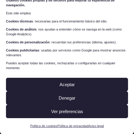
Usamos cookies propias y de terceros para mejorar tu experiencia de
navegación.
Este sitio emplea:
VARMONT CONSTRUCTORES
Cookies técnicas
: necesarias para el funcionamiento básico del sitio.
Cookies de análisis
: nos ayudan a entender cómo se navega en la web (como
PROYECTOS
Google Analytics).
Cookies de personalización
: recuerdan tus preferencias (idioma, ajustes).
ESTUDIO ARQUITECTURA
Cookies publicitarias
: usadas por servicios como Google para mostrar anuncios
CONSTRUCCION & REFORMA
relevantes.
Puedes aceptar todas las cookies, rechazarlas o configurarlas en cualquier
INTERIORISMO & DECORACIÓN
momento.
CONTACTO
Aceptar
Denegar
Ver preferencias
Política de privacidad
|
Aviso legal
|
Política de cookies
Política de cookies
Política de privacidad
Aviso legal