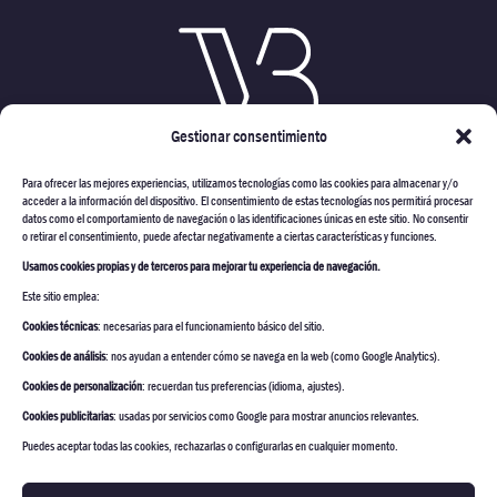
Gestionar consentimiento
Para ofrecer las mejores experiencias, utilizamos tecnologías como las cookies para almacenar y/o
acceder a la información del dispositivo. El consentimiento de estas tecnologías nos permitirá procesar
datos como el comportamiento de navegación o las identificaciones únicas en este sitio. No consentir
o retirar el consentimiento, puede afectar negativamente a ciertas características y funciones.
Usamos cookies propias y de terceros para mejorar tu experiencia de navegación.
VARMONT CONSTRUCTORES
Este sitio emplea:
PROYECTOS
Cookies técnicas
: necesarias para el funcionamiento básico del sitio.
ESTUDIO ARQUITECTURA
Cookies de análisis
: nos ayudan a entender cómo se navega en la web (como Google Analytics).
Cookies de personalización
: recuerdan tus preferencias (idioma, ajustes).
CONSTRUCCION & REFORMA
Cookies publicitarias
: usadas por servicios como Google para mostrar anuncios relevantes.
INTERIORISMO & DECORACIÓN
Puedes aceptar todas las cookies, rechazarlas o configurarlas en cualquier momento.
CONTACTO