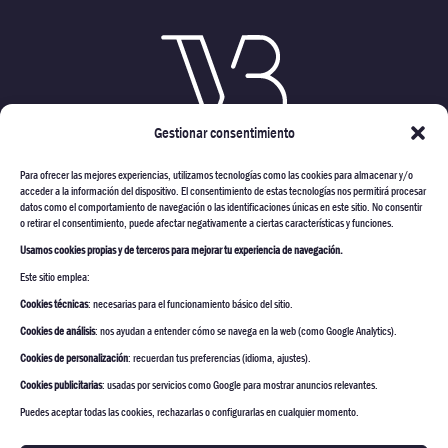
Gestionar consentimiento
Para ofrecer las mejores experiencias, utilizamos tecnologías como las cookies para almacenar y/o
acceder a la información del dispositivo. El consentimiento de estas tecnologías nos permitirá procesar
datos como el comportamiento de navegación o las identificaciones únicas en este sitio. No consentir
o retirar el consentimiento, puede afectar negativamente a ciertas características y funciones.
Usamos cookies propias y de terceros para mejorar tu experiencia de navegación.
VARMONT CONSTRUCTORES
Este sitio emplea:
PROYECTOS
Cookies técnicas
: necesarias para el funcionamiento básico del sitio.
ESTUDIO ARQUITECTURA
Cookies de análisis
: nos ayudan a entender cómo se navega en la web (como Google Analytics).
Cookies de personalización
: recuerdan tus preferencias (idioma, ajustes).
CONSTRUCCION & REFORMA
Cookies publicitarias
: usadas por servicios como Google para mostrar anuncios relevantes.
INTERIORISMO & DECORACIÓN
Puedes aceptar todas las cookies, rechazarlas o configurarlas en cualquier momento.
CONTACTO