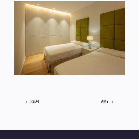
←
PZO4
AM7
→