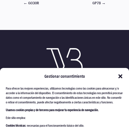
←
GO30R
GP78
→
Gestionar consentimiento
Para ofrecer las mejores experiencias, utilizamos tecnologías como las cookies para almacenar y/o
acceder a la información del dispositivo. El consentimiento de estas tecnologías nos permitirá procesar
datos como el comportamiento de navegación o las identificaciones únicas en este sitio. No consentir
o retirar el consentimiento, puede afectar negativamente a ciertas características y funciones.
Usamos cookies propias y de terceros para mejorar tu experiencia de navegación.
VARMONT CONSTRUCTORES
Este sitio emplea:
PROYECTOS
Cookies técnicas
: necesarias para el funcionamiento básico del sitio.