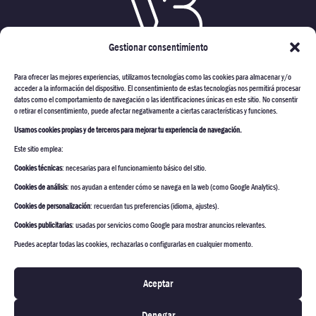
Gestionar consentimiento
Para ofrecer las mejores experiencias, utilizamos tecnologías como las cookies para almacenar y/o
acceder a la información del dispositivo. El consentimiento de estas tecnologías nos permitirá procesar
datos como el comportamiento de navegación o las identificaciones únicas en este sitio. No consentir
o retirar el consentimiento, puede afectar negativamente a ciertas características y funciones.
Usamos cookies propias y de terceros para mejorar tu experiencia de navegación.
VARMONT CONSTRUCTORES
Este sitio emplea:
PROYECTOS
Cookies técnicas
: necesarias para el funcionamiento básico del sitio.
ESTUDIO ARQUITECTURA
Cookies de análisis
: nos ayudan a entender cómo se navega en la web (como Google Analytics).
Cookies de personalización
: recuerdan tus preferencias (idioma, ajustes).
CONSTRUCCION & REFORMA
Cookies publicitarias
: usadas por servicios como Google para mostrar anuncios relevantes.
INTERIORISMO & DECORACIÓN
Puedes aceptar todas las cookies, rechazarlas o configurarlas en cualquier momento.
CONTACTO
Aceptar
Denegar