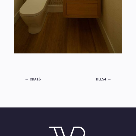
←
CDA16
DEL54
→